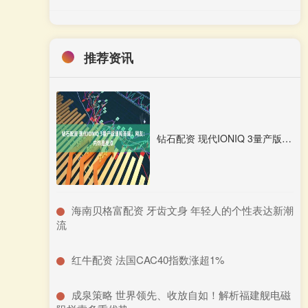
推荐资讯
钻石配资 现代IONIQ 3量产版谍照首曝！网友：内饰是亮点
​海南贝格富配资 牙齿文身 年轻人的个性表达新潮
流
​红牛配资 法国CAC40指数涨超1%
​成泉策略 世界领先、收放自如！解析福建舰电磁