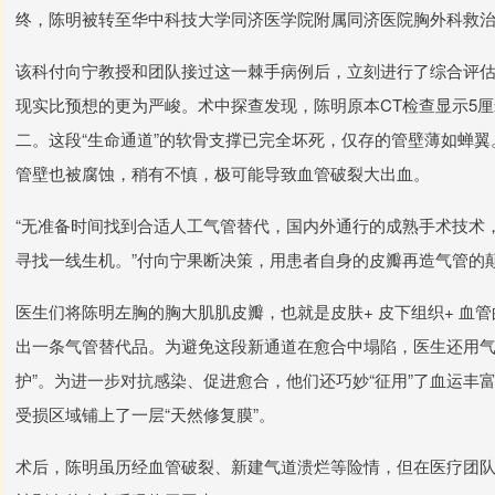
终，陈明被转至华中科技大学同济医学院附属同济医院胸外科救
该科付向宁教授和团队接过这一棘手病例后，立刻进行了综合评估
现实比预想的更为严峻。术中探查发现，陈明原本CT检查显示5
二。这段“生命通道”的软骨支撑已完全坏死，仅存的管壁薄如蝉
管壁也被腐蚀，稍有不慎，极可能导致血管破裂大出血。
“无准备时间找到合适人工气管替代，国内外通行的成熟手术技术
寻找一线生机。”付向宁果断决策，用患者自身的皮瓣再造气管的
医生们将陈明左胸的胸大肌肌皮瓣，也就是皮肤+ 皮下组织+ 血
出一条气管替代品。为避免这段新通道在愈合中塌陷，医生还用气
护”。为进一步对抗感染、促进愈合，他们还巧妙“征用”了血运丰
受损区域铺上了一层“天然修复膜”。
术后，陈明虽历经血管破裂、新建气道溃烂等险情，但在医疗团