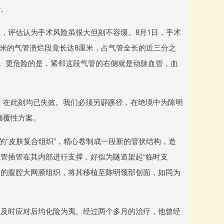
治。
，评估认为手术风险虽很大但刻不容缓。8月1日，手术
厘米的气管溃烂段竟长达8厘米，占气管全长的近三分之
翼。更危险的是，紧邻这段气管的右侧就是动脉血管，血
，在此刻均已失效。我们必须另辟蹊径，在绝境中为陈明
颠覆性方案。
管的“皮肤复合组织”，精心卷制成一段新的管状结构，造
管插管在其内部进行支撑，好似为隧道架起“临时支
富的腹腔大网膜组织，将其移植至陈明颈部创面，如同为
队及时应对后均化险为夷。经过两个多月的治疗，他曾经