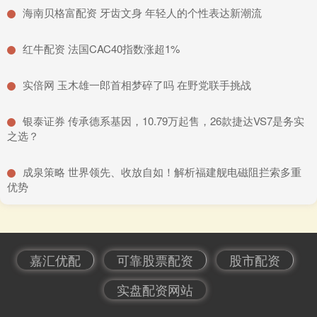
​海南贝格富配资 牙齿文身 年轻人的个性表达新潮流
​红牛配资 法国CAC40指数涨超1%
​实倍网 玉木雄一郎首相梦碎了吗 在野党联手挑战
​银泰证券 传承德系基因，10.79万起售，26款捷达VS7是务实
之选？
​成泉策略 世界领先、收放自如！解析福建舰电磁阻拦索多重
优势
嘉汇优配
可靠股票配资
股市配资
实盘配资网站