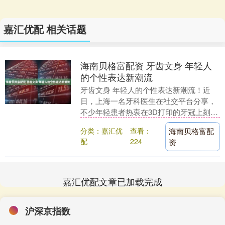
嘉汇优配 相关话题
海南贝格富配资 牙齿文身 年轻人
的个性表达新潮流
牙齿文身 年轻人的个性表达新潮流！近
日，上海一名牙科医生在社交平台分享，
不少年轻患者热衷在3D打印的牙冠上刻
字，“发财”“上岸”成了热门选择。网友戏称
分类：嘉汇优
查看：
海南贝格富配
这是“牙齿....
配
224
资
嘉汇优配文章已加载完成
沪深京指数