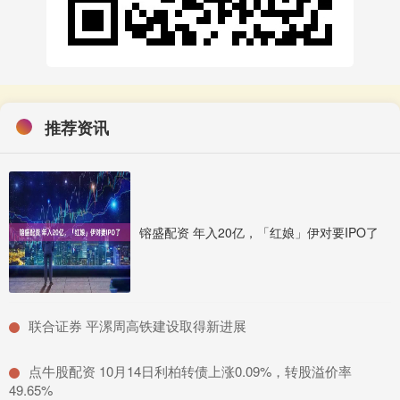
推荐资讯
镕盛配资 年入20亿，「红娘」伊对要IPO了
​联合证券 平漯周高铁建设取得新进展
​点牛股配资 10月14日利柏转债上涨0.09%，转股溢价率
49.65%