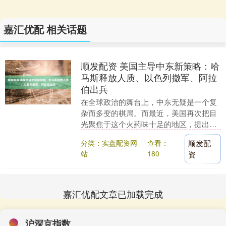
嘉汇优配 相关话题
顺发配资 美国主导中东新策略：哈
马斯释放人质、以色列撤军、阿拉
伯出兵
在全球政治的舞台上，中东无疑是一个复
杂而多变的棋局。而最近，美国再次把目
光聚焦于这个火药味十足的地区，提出了
一项包含21条内容的新中东和平方案。这
分类：实盘配资网
查看：
顺发配
一方案不仅意在....
站
180
资
嘉汇优配文章已加载完成
沪深京指数