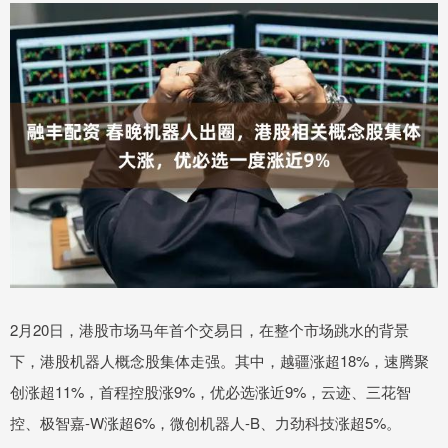
2月20日，港股市场马年首个交易日，在整个市场跳水的背景
下，港股机器人概念股集体走强。其中，越疆涨超18%，速腾聚
创涨超11%，首程控股涨9%，优必选涨近9%，云迹、三花智
控、极智嘉-W涨超6%，微创机器人-B、力劲科技涨超5%。