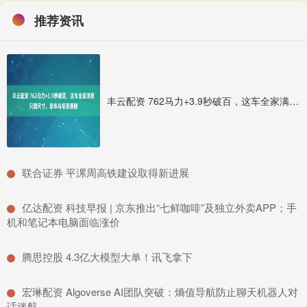
推荐资讯
丰云配资 762马力+3.9秒破百，这车全家满意只因尺寸、豪华与场景兼顾
​联合证券 平漯周高铁建设取得新进展
​亿达配资 科技早报 | 京东推出“七鲜咖啡”及独立外卖APP；手
机和笔记本电脑面临涨价
​腾思控股 4.3亿大模型大单！讯飞拿下
​宏琳配资 Algoverse AI团队突破：熵值导航防止聊天机器人对
话迷航