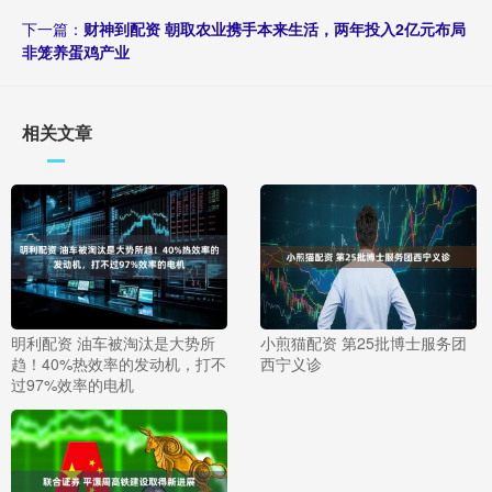
下一篇：
财神到配资 朝取农业携手本来生活，两年投入2亿元布局
非笼养蛋鸡产业
相关文章
明利配资 油车被淘汰是大势所
小煎猫配资 第25批博士服务团
趋！40%热效率的发动机，打不
西宁义诊
过97%效率的电机